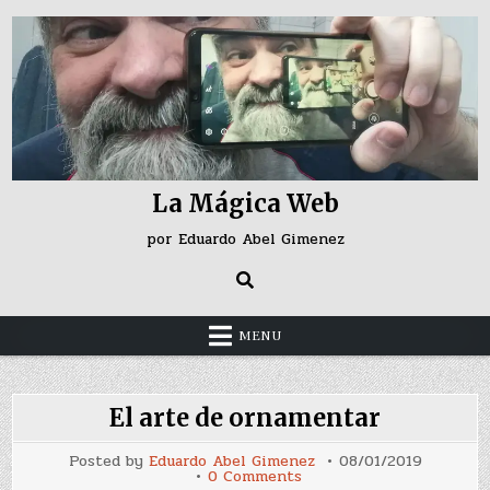
Skip
to
content
La Mágica Web
por Eduardo Abel Gimenez
MENU
El arte de ornamentar
Posted by
Eduardo Abel Gimenez
08/01/2019
on
0 Comments