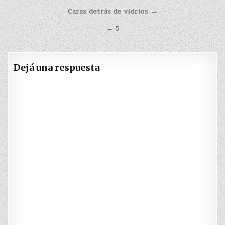
Navegación
Caras detrás de vidrios →
de
← 5
entradas
Dejá una respuesta