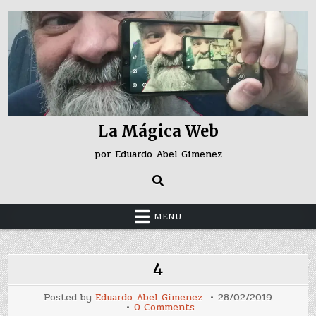
Skip
to
content
La Mágica Web
por Eduardo Abel Gimenez
MENU
4
Posted by
Eduardo Abel Gimenez
28/02/2019
on
0 Comments