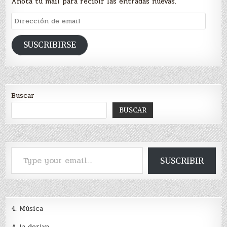
Anotá tu mail para recibir las entradas nuevas.
Dirección
de
email
SUSCRIBIRSE
Buscar
BUSCAR
Type your email…
SUSCRIBIR
4. Música
A la deriva