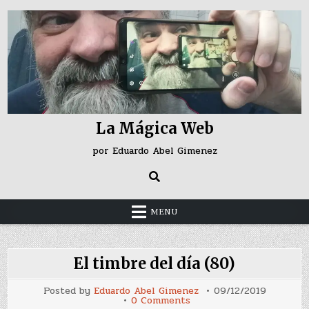
Skip
to
content
La Mágica Web
por Eduardo Abel Gimenez
MENU
El timbre del día (80)
Posted by
Eduardo Abel Gimenez
09/12/2019
on
0 Comments