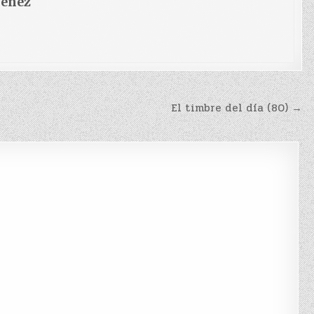
menez
El timbre del día (80) →