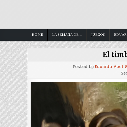
HOME
LA SEMANA DE…
JUEGOS
EDUAR
El timb
Posted by
Eduardo Abel 
Se