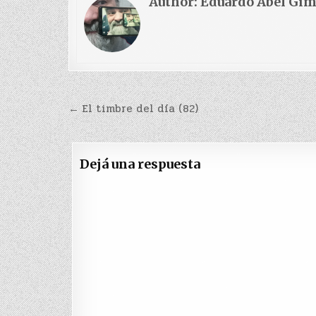
Author:
Eduardo Abel Gi
Navegación
← El timbre del día (82)
de
entradas
Dejá una respuesta