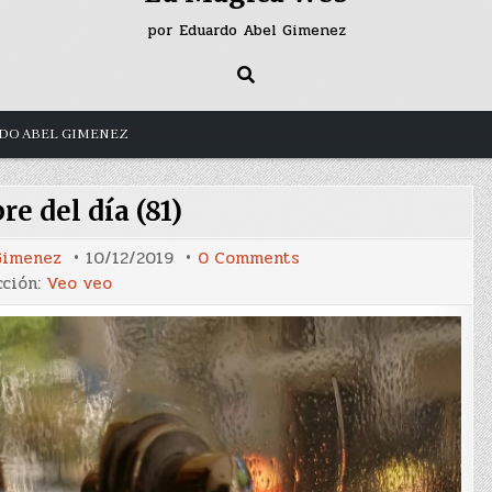
por Eduardo Abel Gimenez
DO ABEL GIMENEZ
re del día (81)
on
Gimenez
10/12/2019
0 Comments
El
cción:
Veo veo
timbre
del
día
(81)