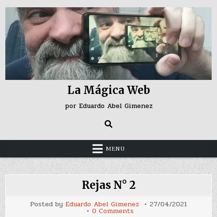
Skip
to
content
La Mágica Web
por Eduardo Abel Gimenez
MENU
Rejas N° 2
Posted by
Eduardo Abel Gimenez
27/04/2021
on
0 Comments