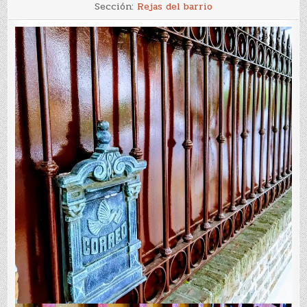
Rejas
Sección:
Rejas del barrio
N°
3