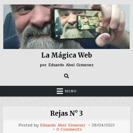
Skip
to
content
La Mágica Web
por Eduardo Abel Gimenez
MENU
Rejas N° 3
Posted by
Eduardo Abel Gimenez
28/04/2021
on
0 Comments