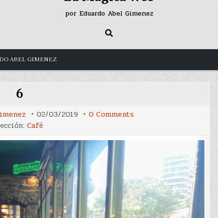
por Eduardo Abel Gimenez
DO ABEL GIMENEZ
6
on
Gimenez
02/03/2019
0 Comments
6
ección:
Café