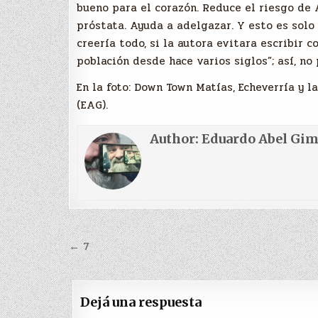
bueno para el corazón. Reduce el riesgo de A
próstata. Ayuda a adelgazar. Y esto es solo
creería todo, si la autora evitara escribir
población desde hace varios siglos”; así, no
En la foto: Down Town Matías, Echeverría y l
(EAG).
Author:
Eduardo Abel Gi
Navegación
← 7
de
entradas
Dejá una respuesta