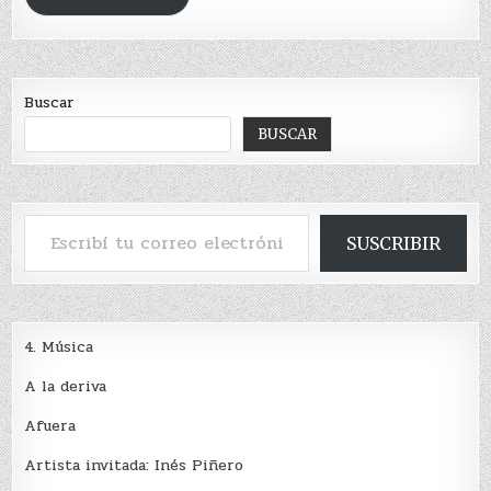
Buscar
BUSCAR
Escribí tu correo electrónico…
SUSCRIBIR
4. Música
A la deriva
Afuera
Artista invitada: Inés Piñero