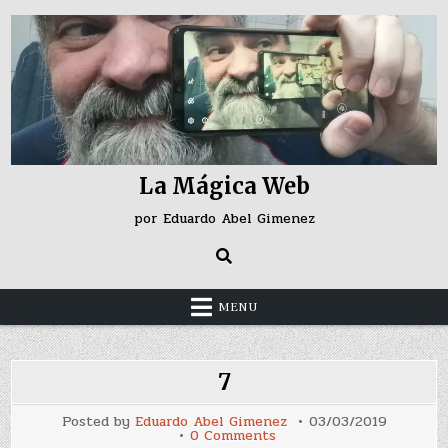
Skip
to
content
La Mágica Web
por Eduardo Abel Gimenez
MENU
7
Posted by
Eduardo Abel Gimenez
03/03/2019
on
0 Comments